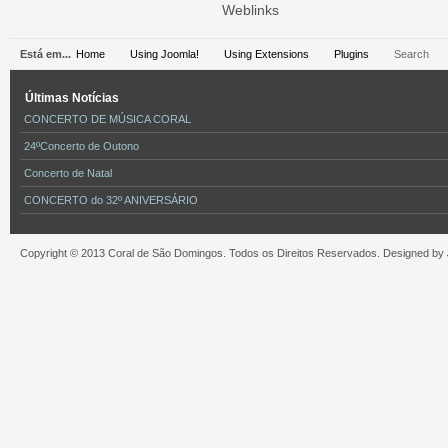
Weblinks
Está em...
Home
Using Joomla!
Using Extensions
Plugins
Search
Últimas
Notícias
CONCERTO DE MÚSICA CORAL
24ºConcerto de Outono
Concerto de Natal
CONCERTO do 32º ANIVERSÁRIO
Copyright © 2013 Coral de São Domingos. Todos os Direitos Reservados. Designed by