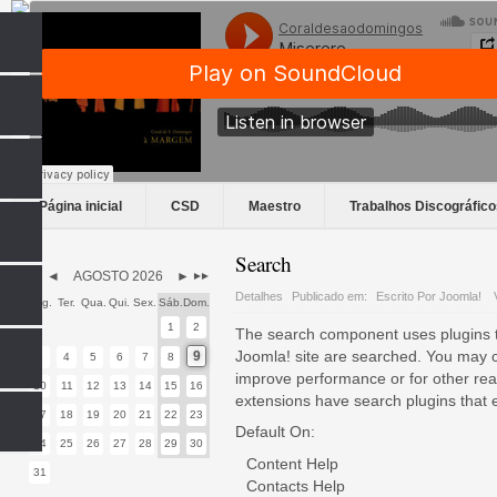
Página inicial
CSD
Maestro
Trabalhos Discográfico
Search
◄
AGOSTO 2026
►
◄◄
►►
Detalhes
Publicado em:
Escrito Por Joomla!
Seg.
Ter.
Qua.
Qui.
Sex.
Sáb.
Dom.
1
2
The search component uses plugins to
Joomla! site are searched. You may c
9
3
4
5
6
7
8
improve performance or for other rea
10
11
12
13
14
15
16
extensions have search plugins that 
17
18
19
20
21
22
23
Default On:
24
25
26
27
28
29
30
Content Help
31
Contacts Help