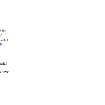
e the
nd
 users
lp
omla!
s have