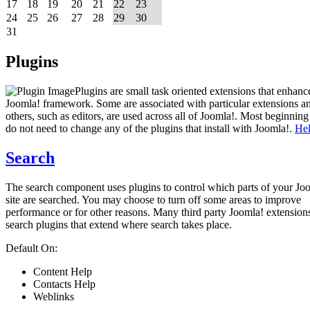
17
18
19
20
21
22
23
24
25
26
27
28
29
30
31
Plugins
Plugins are small task oriented extensions that enhanc
Joomla! framework. Some are associated with particular extensions a
others, such as editors, are used across all of Joomla!. Most beginning
do not need to change any of the plugins that install with Joomla!.
He
Search
The search component uses plugins to control which parts of your Jo
site are searched. You may choose to turn off some areas to improve
performance or for other reasons. Many third party Joomla! extension
search plugins that extend where search takes place.
Default On:
Content Help
Contacts Help
Weblinks