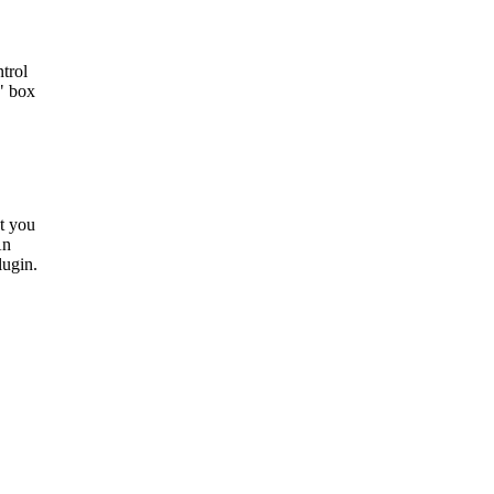
trol
" box
ut you
An
lugin.