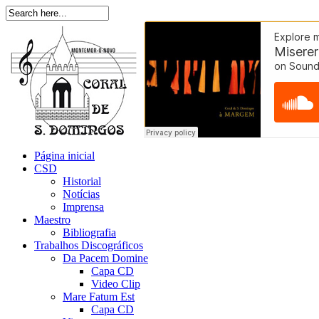
Página inicial
CSD
Historial
Notícias
Imprensa
Maestro
Bibliografia
Trabalhos Discográficos
Da Pacem Domine
Capa CD
Video Clip
Mare Fatum Est
Capa CD