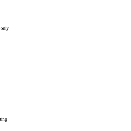
 only
o
ting