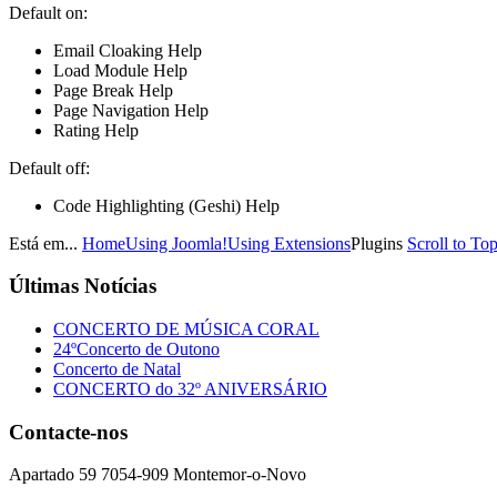
Default on:
Email Cloaking Help
Load Module Help
Page Break Help
Page Navigation Help
Rating Help
Default off:
Code Highlighting (Geshi) Help
Está em...
Home
Using Joomla!
Using Extensions
Plugins
Scroll to To
Últimas
Notícias
CONCERTO DE MÚSICA CORAL
24ºConcerto de Outono
Concerto de Natal
CONCERTO do 32º ANIVERSÁRIO
Contacte-nos
Apartado 59 7054-909 Montemor-o-Novo