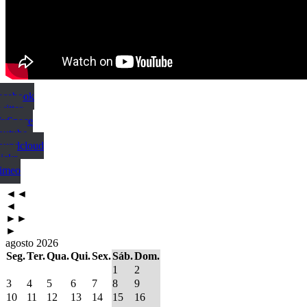
Facebook
witter
MySpace
outube
Soundcloud
ickr
Vimeo
◄◄
◄
►►
►
agosto 2026
Seg.
Ter.
Qua.
Qui.
Sex.
Sáb.
Dom.
1
2
3
4
5
6
7
8
9
10
11
12
13
14
15
16